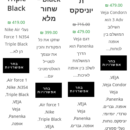
ת
₪
479.00
Black
שחור
יוניסקס
הVeja Condor
מלא
3 Adv הוא
₪
419.00
₪
715.00
השילוב
נעלי Nike Air
₪
479.00
₪
399.00
המושלם בין
Force 1 N354
דגם Veja
שתקו את כל
אופנה
Triple Black
Panenka הוא
הפקודות והכין
לנוחות,...
הן לא...
הדרך
את עצמך
המושלמת
לסטייל
בחר
בחר
אפשרויות
אפשרויות
לשלב בין אופנה
האולטימטיבי
לאיכות....
עם...
,
VEJA
,
Air force 1
,
Veja Condor
,
Nike
,
N354
בחר
בחר
אפשרויות
Veja
אפשרויות
,
Triple Black
,
Panenka
,
VEJA
,
VEJA
,
Air force 1
אופנה
,
גברים
,
Veja
Veja
,
Nike
טרנדי
,
יומיומי
,
,
Panenka
,
Panenka
,
Triple Black
יוניסקס
,
נוחות
,
אופנה
,
אופנה
,
גברים
,
,
VEJA
נעלי ספורט
,