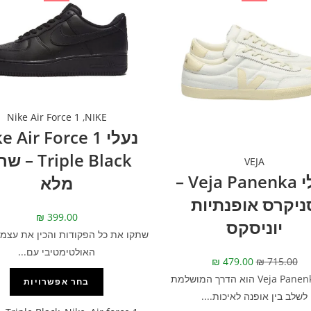
Nike Air Force 1
,
NIKE
נעלי  Air Force 1
Triple Black 
VEJA
נעלי Veja Panenka –
מלא
ניקרס אופנתיות
₪
399.00
יוניסקס
שתקו את כל הפקודות והכין את עצמך
האולטימטיבי עם...
₪
479.00
₪
715.00
דגם Veja Panenka הוא הדרך המושלמת
בחר אפשרויות
לשלב בין אופנה לאיכות....