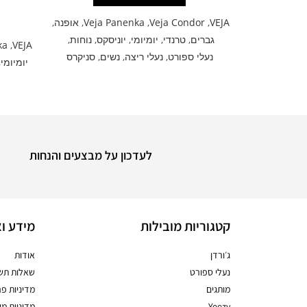
VEJA
,
Veja Condor
,
Veja Panenka
,
אופנה
,
גברים
,
טרנדי
,
יומיומי
,
יוניסקס
,
נוחות
,
ka
,
VEJA
נעלי ספורט
,
נעלי ריצה
,
נשים
,
סניקרס
יומיומי
,
לעדכון על מבצעים והנחות
קטגוריות מובילות
מידע וא
ג׳ורדן
אודות
נעלי ספורט
שאלות תשו
מותגים
מדיניות פר
Yeezy
מדיניות מ