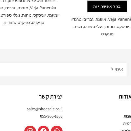
A
,
Triple Black
,
Nike
,
Air force 1
בחר אפשרויות
Veja Panenka
,
אופנה
,
גברים
,
טר
יומיומי
,
יוניסקס
,
נוחות
,
נעלי ספורט
,
Veja Panen
,
אופנה
,
גברים
,
טרנדי
,
סניקרס
,
סניקרס שחורות
יוניסקס
,
נוחות
,
נעלי ספורט
,
נשים
,
סניקרס
ודות
יצירת קשר
sales@shoesale.co.il
בות
055-966-1868
טיות
שלוחים