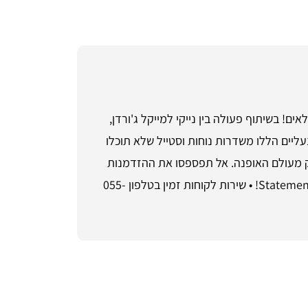
 את לבבות החובבים בכל הגילאים! בשיתוף פעולה בין נייקי למייקל ג'ורדן,
ליים הללו משדרות נוחות וסטייל שלא תוכלו
 מעולם האופנה. אל תפספסו את ההזדמנות
להוסיף את הדגם הזה לארון הנעליים שלכם, כי ה-Air Jordan 1 Low Court Purple Black הוא לא רק נעל – הוא Statement! • שירות לקוחות זמין בטלפון 055-