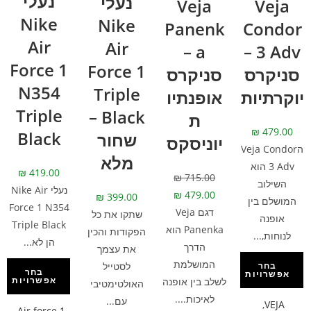
נעלי
נעלי
Veja
Veja
Nike
Nike
Panenk
Condor
Air
Air
a –
3 Adv –
Force 1
Force 1
סניקרס
סניקרס
N354
Triple
יוקרתיות
אופנתיו
Triple
Black –
ת
₪
479.00
Black
שחור
יוניסקס
הVeja Condor
מלא
3 Adv הוא
₪
419.00
₪
715.00
השילוב
נעלי Nike Air
₪
479.00
₪
399.00
המושלם בין
Force 1 N354
דגם Veja
שתקו את כל
אופנה
Triple Black
Panenka הוא
הפקודות והכין
לנוחות,...
הן לא...
הדרך
את עצמך
המושלמת
לסטייל
בחר
בחר
אפשרויות
אפשרויות
לשלב בין אופנה
האולטימטיבי
לאיכות....
עם...
,
VEJA
,
Air force 1