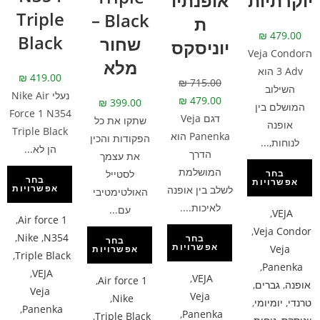
יוקרתיות
אופנתיו
Triple
Black –
ת
₪
479.00
Black
שחור
יוניסקס
הVeja Condor
מלא
3 Adv הוא
₪
419.00
₪
715.00
השילוב
נעלי Nike Air
₪
479.00
₪
399.00
המושלם בין
Force 1 N354
דגם Veja
שתקו את כל
אופנה
Triple Black
Panenka הוא
הפקודות והכין
לנוחות,...
הן לא...
הדרך
את עצמך
המושלמת
לסטייל
בחר
בחר
אפשרויות
אפשרויות
לשלב בין אופנה
האולטימטיבי
לאיכות....
עם...
,
VEJA
,
Air force 1
,
Veja Condor
,
Nike
,
N354
בחר
בחר
אפשרויות
Veja
אפשרויות
,
Triple Black
,
Panenka
,
VEJA
,
VEJA
,
Air force 1
אופנה
,
גברים
,
Veja
Veja
,
Nike
טרנדי
,
יומיומי
,
,
Panenka
,
Panenka
,
Triple Black