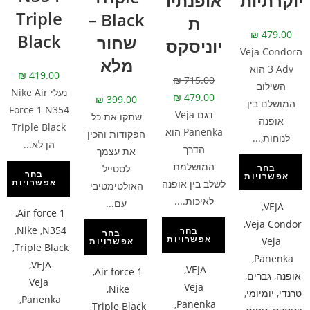
יוקרתיות
אופנתיו
Triple
Black –
ת
₪
479.00
Black
שחור
יוניסקס
הVeja Condor
מלא
3 Adv הוא
₪
419.00
₪
715.00
השילוב
נעלי Nike Air
₪
479.00
₪
399.00
המושלם בין
Force 1 N354
דגם Veja
שתקו את כל
אופנה
Triple Black
Panenka הוא
הפקודות והכין
לנוחות,...
הן לא...
הדרך
את עצמך
המושלמת
לסטייל
בחר
בחר
אפשרויות
אפשרויות
לשלב בין אופנה
האולטימטיבי
לאיכות....
עם...
,
VEJA
,
Air force 1
,
Veja Condor
,
Nike
,
N354
בחר
בחר
אפשרויות
Veja
אפשרויות
,
Triple Black
,
Panenka
,
VEJA
,
VEJA
,
Air force 1
אופנה
,
גברים
,
Veja
Veja
,
Nike
טרנדי
,
יומיומי
,
,
Panenka
,
Panenka
,
Triple Black