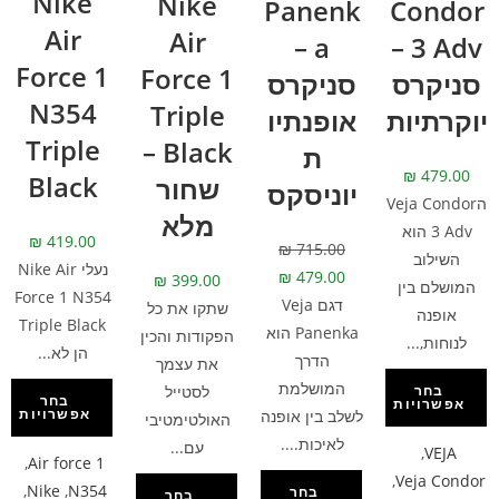
Nike
Nike
Panenk
Condor
Air
Air
a –
3 Adv –
Force 1
Force 1
סניקרס
סניקרס
N354
Triple
יוקרתיות
אופנתיו
Triple
Black –
ת
₪
479.00
Black
שחור
יוניסקס
הVeja Condor
מלא
3 Adv הוא
₪
419.00
₪
715.00
השילוב
נעלי Nike Air
₪
479.00
₪
399.00
המושלם בין
Force 1 N354
דגם Veja
שתקו את כל
אופנה
Triple Black
Panenka הוא
הפקודות והכין
לנוחות,...
הן לא...
הדרך
את עצמך
המושלמת
לסטייל
בחר
בחר
אפשרויות
אפשרויות
לשלב בין אופנה
האולטימטיבי
לאיכות....
עם...
,
VEJA
,
Air force 1
,
Veja Condor
,
Nike
,
N354
בחר
בחר