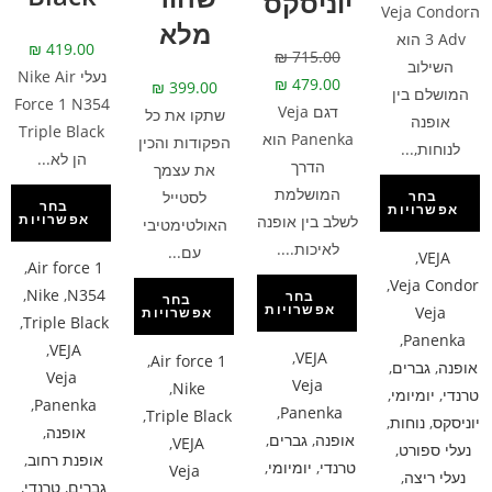
יוניסקס
הVeja Condor
מלא
3 Adv הוא
₪
419.00
₪
715.00
השילוב
נעלי Nike Air
₪
479.00
₪
399.00
המושלם בין
Force 1 N354
דגם Veja
שתקו את כל
אופנה
Triple Black
Panenka הוא
הפקודות והכין
לנוחות,...
הן לא...
הדרך
את עצמך
המושלמת
לסטייל
בחר
בחר
אפשרויות
אפשרויות
לשלב בין אופנה
האולטימטיבי
לאיכות....
עם...
,
VEJA
,
Air force 1
,
Veja Condor
,
Nike
,
N354
בחר
בחר
אפשרויות
Veja
אפשרויות
,
Triple Black
,
Panenka
,
VEJA
,
VEJA
,
Air force 1
אופנה
,
גברים
,
Veja
Veja
,
Nike
טרנדי
,
יומיומי
,
,
Panenka
,
Panenka
,
Triple Black
יוניסקס
,
נוחות
,
אופנה
,
אופנה
,
גברים
,
,
VEJA
נעלי ספורט
,
אופנת רחוב
,
טרנדי
,
יומיומי
,
Veja
נעלי ריצה
,
גברים
,
טרנדי
,