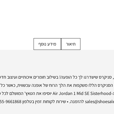
תיאור
מידע נוסף
הכיר את ה-Air Jordan 1 Mid SE Sisterhood, סניקרס שישדרגו לך כל הופעה! בשילוב חומרים איכ
ם. הסניקרס הללו משקפות את הלך הרוח של אופנה עכשווית, כאשר כל 
אם אתה בוחר ללבוש אותן עם ג'ינס או שמלה, ה-id SE Sisterhood