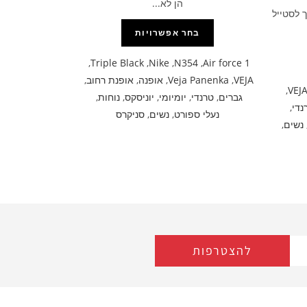
הן לא...
 לסטייל
בחר אפשרויות
,
Triple Black
,
Nike
,
N354
,
Air force 1
VEJA
,
Veja Panenka
,
אופנה
,
אופנת רחוב
,
,
VEJ
גברים
,
טרנדי
,
יומיומי
,
יוניסקס
,
נוחות
,
נדי
,
נעלי ספורט
,
נשים
,
סניקרס
נשים
,
להצטרפות