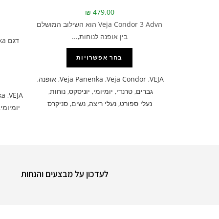
₪
479.00
הVeja Condor 3 Adv הוא השילוב המושלם
בין אופנה לנוחות,...
בחר אפשרויות
VEJA
,
Veja Condor
,
Veja Panenka
,
אופנה
,
גברים
,
טרנדי
,
יומיומי
,
יוניסקס
,
נוחות
,
ka
,
VEJA
נעלי ספורט
,
נעלי ריצה
,
נשים
,
סניקרס
יומיומי
,
לעדכון על מבצעים והנחות