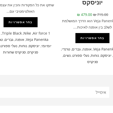
יוניסקס
שתקו את כל הפקודות והכין את עצמך
האולטימטיבי עם...
₪
479.00
₪
715.00
דגם Veja Panenka הוא הדרך המושלמת
בחר אפשרויות
לשלב בין אופנה לאיכות....
A
,
Triple Black
,
Nike
,
Air force 1
בחר אפשרויות
Veja Panenka
,
אופנה
,
גברים
,
טר
יומיומי
,
יוניסקס
,
נוחות
,
נעלי ספורט
,
Veja Panen
,
אופנה
,
גברים
,
טרנדי
,
סניקרס
,
סניקרס שחורות
יוניסקס
,
נוחות
,
נעלי ספורט
,
נשים
,
סניקרס