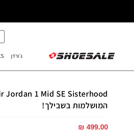
ג׳ורדן
CS
המושלמות בשבילך!
₪
499.00