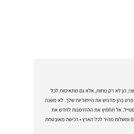
ותיים ועיצוב חדשני, הן לא רק נוחות, אלא גם מתאימות לכל
פרט בהן מדגיש את הייחודיות שלך. לא משנה
Air Jordan 1 M יוסיפו את הטאץ' המושלם לכל סטייל. אל תחמיץ את ההזדמנות לחדש את
הארון שלך! התקשר ל- או שלח אימייל ל-sales@shoesale.co.il להזמנה. • שירות לקוחות זמין בטלפון 055-9661868 ומשלוח מהיר לכל הארץ • רכישה מאובטחת