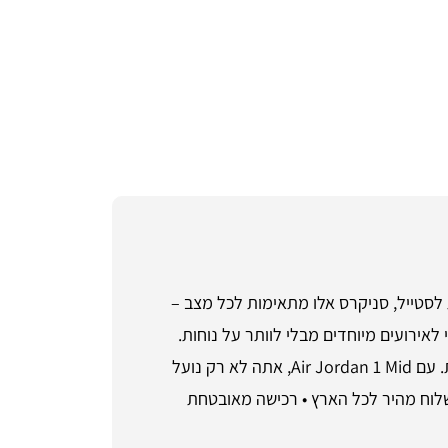
שלב בין נוחות לסטייל, סניקרס אלו מתאימות לכל מצב –
אירועים מיוחדים מבלי לוותר על נוחות.
השילוב של חומרים איכותיים כמו עור וזמש יוצר תחושה של יוקרה, והבחירה בצבעים הנועזים מתאימה לכל אחד ואחת. עם Air Jordan 1 Mid, אתה לא רק נועל
לובש אמירה אופנתית שבעצם לא ניתן להתעלם ממנה. • שירות לקוחות זמין בטלפון 055-9661868 ומשלוח מהיר לכל הארץ • רכישה מאובטחת