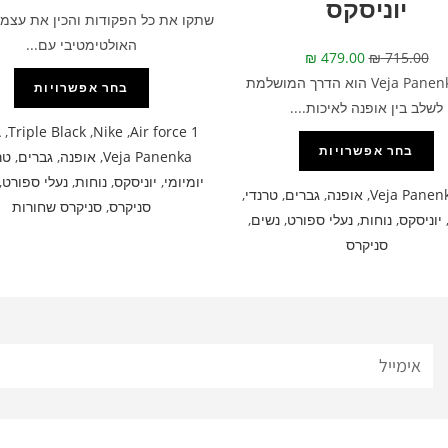
יוניסקס
שתקו את כל הפקודות והכין את עצמך
האולטימטיבי עם...
₪
479.00
₪
715.00
דגם Veja Panenka הוא הדרך המושלמת
בחר אפשרויות
לשלב בין אופנה לאיכות....
A
,
Triple Black
,
Nike
,
Air force 1
בחר אפשרויות
Veja Panenka
,
אופנה
,
גברים
,
טר
יומיומי
,
יוניסקס
,
נוחות
,
נעלי ספורט
,
Veja Panen
,
אופנה
,
גברים
,
טרנדי
,
סניקרס
,
סניקרס שחורות
יוניסקס
,
נוחות
,
נעלי ספורט
,
נשים
,
סניקרס