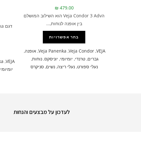
₪
479.00
הVeja Condor 3 Adv הוא השילוב המושלם
בין אופנה לנוחות,...
בחר אפשרויות
VEJA
,
Veja Condor
,
Veja Panenka
,
אופנה
,
גברים
,
טרנדי
,
יומיומי
,
יוניסקס
,
נוחות
,
ka
,
VEJA
נעלי ספורט
,
נעלי ריצה
,
נשים
,
סניקרס
יומיומי
,
לעדכון על מבצעים והנחות