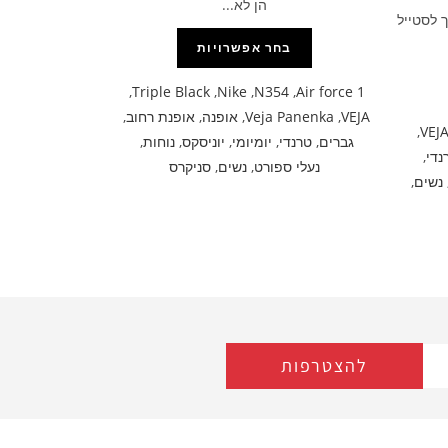
הן לא...
 לסטייל
בחר אפשרויות
,
Triple Black
,
Nike
,
N354
,
Air force 1
VEJA
,
Veja Panenka
,
אופנה
,
אופנת רחוב
,
,
VEJ
גברים
,
טרנדי
,
יומיומי
,
יוניסקס
,
נוחות
,
נדי
,
נעלי ספורט
,
נשים
,
סניקרס
נשים
,
להצטרפות