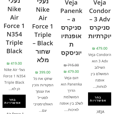
נעלי
נעלי
Veja
Veja
Nike
Nike
Panenk
Condor
Air
Air
a –
3 Adv –
Force 1
Force 1
סניקרס
סניקרס
N354
Triple
יוקרתיות
אופנתיו
Triple
Black –
ת
₪
479.00
Black
שחור
יוניסקס
הVeja Condor
מלא
3 Adv הוא
₪
419.00
₪
715.00
השילוב
נעלי Nike Air
₪
479.00
₪
399.00
המושלם בין
Force 1 N354
דגם Veja
שתקו את כל
אופנה
Triple Black
Panenka הוא
הפקודות והכין
לנוחות,...
הן לא...
הדרך
את עצמך
המושלמת
לסטייל
בחר
בחר
אפשרויות
אפשרויות
לשלב בין אופנה
האולטימטיבי
לאיכות....
עם...
,
VEJA
,
Air force 1