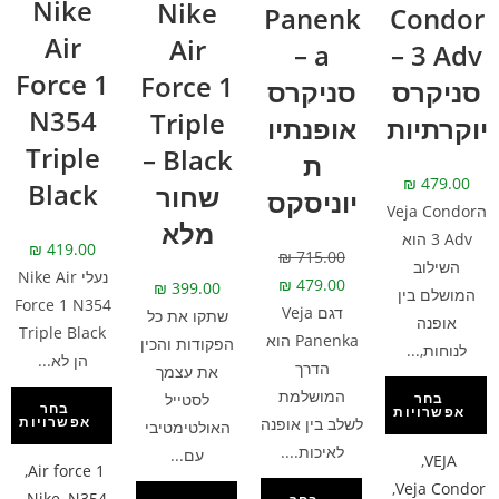
Nike
Nike
Panenk
Condor
Air
Air
a –
3 Adv –
Force 1
Force 1
סניקרס
סניקרס
N354
Triple
יוקרתיות
אופנתיו
Triple
Black –
ת
₪
479.00
Black
שחור
יוניסקס
הVeja Condor
מלא
3 Adv הוא
₪
419.00
₪
715.00
השילוב
נעלי Nike Air
₪
479.00
₪
399.00
המושלם בין
Force 1 N354
דגם Veja
שתקו את כל
אופנה
Triple Black
Panenka הוא
הפקודות והכין
לנוחות,...
הן לא...
הדרך
את עצמך
המושלמת
לסטייל
בחר
בחר
אפשרויות
אפשרויות
לשלב בין אופנה
האולטימטיבי
לאיכות....
עם...
,
VEJA
,
Air force 1
,
Veja Condor
,
Nike
,
N354