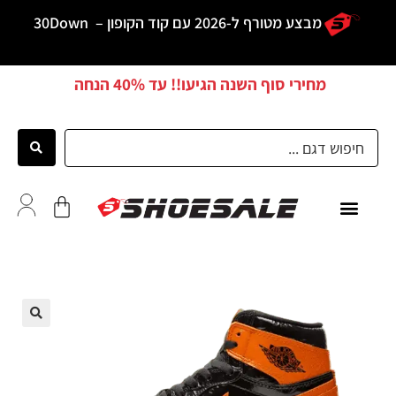
מבצע מטורף ל-2026 עם קוד הקופון –
30Down
מחירי סוף השנה הגיעו!! עד
40% הנחה
כל הדגמים
לקוחות ממליצים
🔍