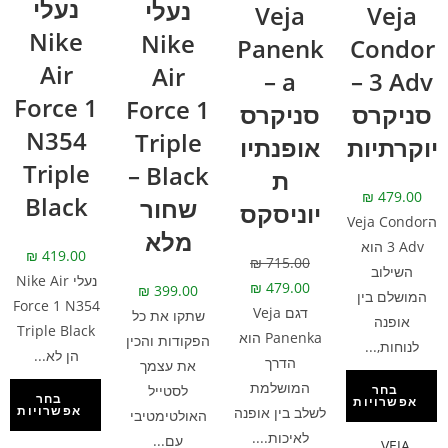
נעלי
נעלי
Veja
Veja
Nike
Nike
Panenk
Condor
Air
Air
a –
3 Adv –
Force 1
Force 1
סניקרס
סניקרס
N354
Triple
יוקרתיות
אופנתיו
Triple
Black –
ת
₪
479.00
Black
שחור
יוניסקס
הVeja Condor
מלא
3 Adv הוא
₪
419.00
₪
715.00
השילוב
נעלי Nike Air
₪
479.00
₪
399.00
המושלם בין
Force 1 N354
דגם Veja
שתקו את כל
אופנה
Triple Black
Panenka הוא
הפקודות והכין
לנוחות,...
הן לא...
הדרך
את עצמך
המושלמת
לסטייל
בחר
בחר
אפשרויות
אפשרויות
לשלב בין אופנה
האולטימטיבי
לאיכות....
עם...
,
VEJA