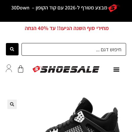
מבצע מטורף ל-2026 עם קוד הקופון –
30Down
מחירי סוף השנה הגיעו!! עד
40% הנחה
כל הדגמים
לקוחות ממליצים
🔍