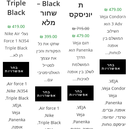
Triple
Black –
ת
₪
479.00
Black
שחור
יוניסקס
הVeja Condor
מלא
3 Adv הוא
₪
419.00
₪
715.00
השילוב
נעלי Nike Air
₪
479.00
₪
399.00
המושלם בין
Force 1 N354
דגם Veja
שתקו את כל
אופנה
Triple Black
Panenka הוא
הפקודות והכין
לנוחות,...
הן לא...
הדרך
את עצמך
המושלמת
לסטייל
בחר
בחר
אפשרויות
אפשרויות
לשלב בין אופנה
האולטימטיבי
לאיכות....
עם...
,
VEJA
,
Air force 1
,
Veja Condor
,
Nike
,
N354
בחר
בחר
אפשרויות
Veja
אפשרויות
,
Triple Black
,
Panenka
,
VEJA
,
VEJA
,
Air force 1
אופנה
,
גברים
,
Veja
Veja
,
Nike
טרנדי
,
יומיומי
,
,
Panenka
,
Panenka
,
Triple Black
יוניסקס
,
נוחות
,
אופנה
,
אופנה
,
גברים
,