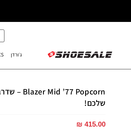
ג׳ורדן
CS
Mid ’77 Popcorn
שלכם!
₪
415.00