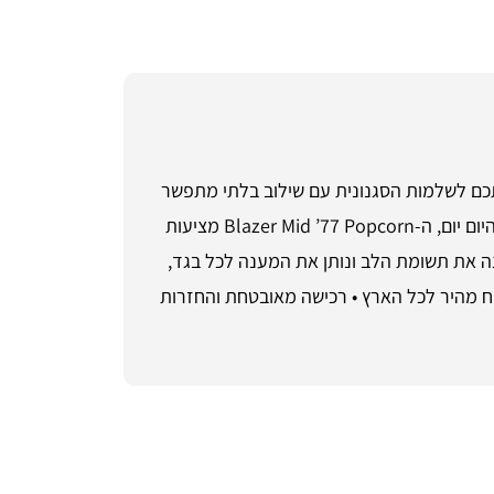
סניקרס האייקוניות של נייקי יחזירו אתכם לשלמות הסגנונית עם שילוב בלתי מתפשר
של נוחות ועיצוב מודרני שמקיף את התרבות המודרנית. גם אם אתם חובבי אופנה נועזים או פשוט אוהבים לקשט את היום יום, ה-Blazer Mid ’77 Popcorn מציעות
ותי שלכם. עם עיצוב שמפנה את תשומת הלב ונותן את המענה לכל בגד,
 את הארון שלכם ותשאירו רושם בלתי נשכח! • שירות לקוחות זמין בטלפון 055-9661868 ומשלוח מהיר לכל הארץ • רכישה מאובטחת והחזרות