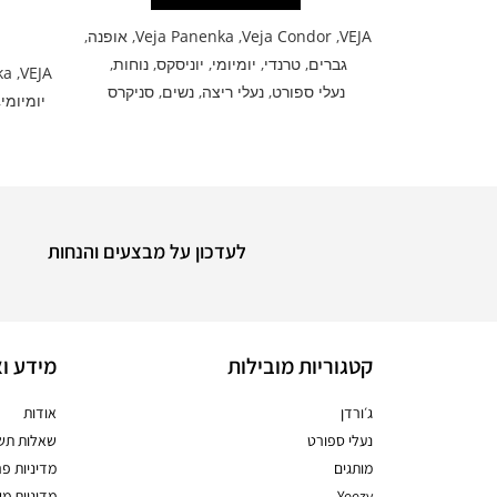
VEJA
,
Veja Condor
,
Veja Panenka
,
אופנה
,
גברים
,
טרנדי
,
יומיומי
,
יוניסקס
,
נוחות
,
ka
,
VEJA
נעלי ספורט
,
נעלי ריצה
,
נשים
,
סניקרס
יומיומי
,
לעדכון על מבצעים והנחות
קטגוריות מובילות
מידע וא
ג׳ורדן
אודות
נעלי ספורט
שאלות תשו
מותגים
מדיניות פר
Yeezy
מדיניות מ