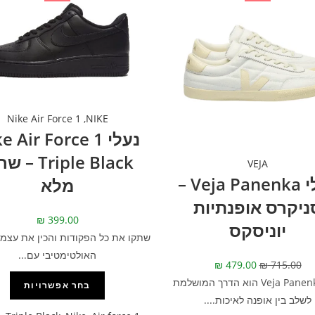
Nike Air Force 1
,
NIKE
נעלי  Air Force 1
Triple Black 
VEJA
נעלי Veja Panenka –
מלא
ניקרס אופנתיות
₪
399.00
יוניסקס
שתקו את כל הפקודות והכין את עצמך
האולטימטיבי עם...
₪
479.00
₪
715.00
דגם Veja Panenka הוא הדרך המושלמת
בחר אפשרויות
לשלב בין אופנה לאיכות....