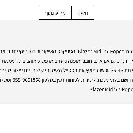
תיאור
מידע נוסף
הכניסו את עצמכם לטרנד האופנה הכי חם עם ה-Blazer Mid ’77 Popcorn! ה
את הפתרון האידיאלי. הדגם האוניסקס זמין במידות 36-46, ופשוט מאיץ את הסטייל האישי
זו ההשקעה שתשדרגו