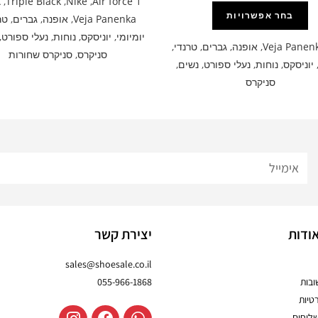
A
,
Triple Black
,
Nike
,
Air force 1
בחר אפשרויות
Veja Panenka
,
אופנה
,
גברים
,
טר
יומיומי
,
יוניסקס
,
נוחות
,
נעלי ספורט
,
Veja Panen
,
אופנה
,
גברים
,
טרנדי
,
סניקרס
,
סניקרס שחורות
יוניסקס
,
נוחות
,
נעלי ספורט
,
נשים
,
סניקרס
ודות
יצירת קשר
sales@shoesale.co.il
בות
055-966-1868
טיות
שלוחים