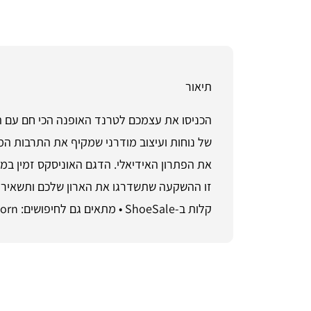
תיאור
קלות ב-ShoeSale • מתאים גם לחיפושים: Blazer Mid ’77 Popcorn