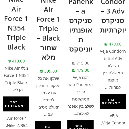
Panenk
Condor
Air
Air
a –
3 Adv –
Force 1
Force 1
סניקרס
סניקרס
N354
Triple
יוקרתיות
אופנתיו
Triple
Black –
ת
₪
479.00
Black
שחור
יוניסקס
הVeja Condor
מלא
3 Adv הוא
₪
419.00
₪
715.00
השילוב
נעלי Nike Air
₪
479.00
₪
399.00
המושלם בין
Force 1 N354
דגם Veja
שתקו את כל
אופנה
Triple Black
Panenka הוא
הפקודות והכין
לנוחות,...
הן לא...
הדרך
את עצמך
המושלמת
לסטייל
בחר
בחר
אפשרויות
אפשרויות
לשלב בין אופנה
האולטימטיבי
לאיכות....
עם...
,
VEJA
,
Air force 1
,
Veja Condor
,
Nike
,
N354
בחר
בחר