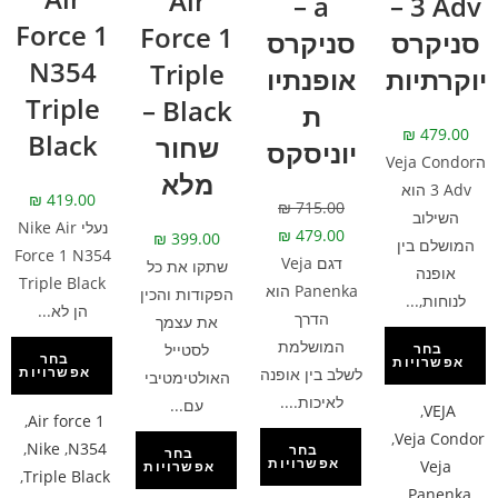
Air
a –
3 Adv –
Force 1
Force 1
סניקרס
סניקרס
N354
Triple
יוקרתיות
אופנתיו
Triple
Black –
ת
₪
479.00
Black
שחור
יוניסקס
הVeja Condor
מלא
3 Adv הוא
₪
419.00
₪
715.00
השילוב
נעלי Nike Air
₪
479.00
₪
399.00
המושלם בין
Force 1 N354
דגם Veja
שתקו את כל
אופנה
Triple Black
Panenka הוא
הפקודות והכין
לנוחות,...
הן לא...
הדרך
את עצמך
המושלמת
לסטייל
בחר
בחר
אפשרויות
אפשרויות
לשלב בין אופנה
האולטימטיבי
לאיכות....
עם...
,
VEJA
,
Air force 1
,
Veja Condor
,
Nike
,
N354
בחר
בחר
אפשרויות
Veja
אפשרויות
,
Triple Black
,
Panenka