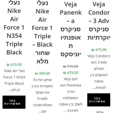
נעלי
נעלי
Veja
Veja
Nike
Nike
Panenk
Condor
Air
Air
a –
3 Adv –
Force 1
Force 1
סניקרס
סניקרס
N354
Triple
יוקרתיות
אופנתיו
Triple
Black –
ת
₪
479.00
Black
שחור
יוניסקס
הVeja Condor
מלא
3 Adv הוא
₪
419.00
₪
715.00
השילוב
נעלי Nike Air
₪
479.00
₪
399.00
המושלם בין
Force 1 N354
דגם Veja
שתקו את כל
אופנה
Triple Black
Panenka הוא
הפקודות והכין
לנוחות,...
הן לא...
הדרך
את עצמך
המושלמת
לסטייל
בחר
בחר
אפשרויות
אפשרויות
לשלב בין אופנה
האולטימטיבי
לאיכות....
עם...
,
VEJA