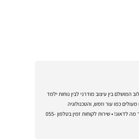
נד, אלא מכתיב אותו. השילוב המושלם בין עיצוב מודרני לבין נוחות ילמד
עולים כמו עור וזמש, והטכנולוגיה
המתקדמת שמספקת תמיכה מרבית. גלה את עולם ההנעלה האופנתי והיוקרתי – כי כשיש לך Yeezy 700 Salt, אין לך מה לדאוג! • שירות לקוחות זמין בטלפון 055-