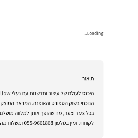
Loading...
תיאור
הנוכחי בשוק הספורט והאופנה. המראה המוצק 
לקוחות זמין בטלפון 055-9661868 ומשלוח מהיר לכל הארץ • רכישה מאובטחת והחזרות קלות ב-ShoeSale • מתאים גם לחיפושים: סטייל