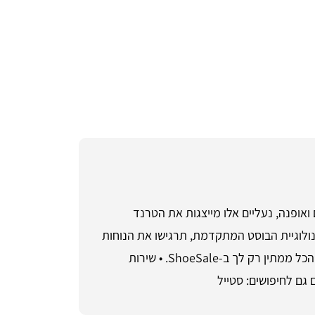
Yeezy Boost 350 . השילוב המושלם של ביצועים ואופנה, נעליים אלו מייצגות את הטרנד
ולוגיית הבוסט המתקדמת, תרגישו את הנוחות
בכל צעד וצעד, מה שהופך אותן למלווה מושלם ליום-יום או לאירועים מיוחדים. היזהרו שכן המלאי מוגבל, וכבר עכשיו הכל ממתין רק לך ב-ShoeSale. • שירות