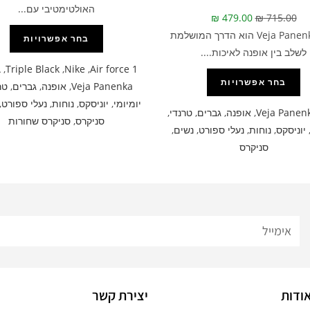
האולטימטיבי עם...
₪
479.00
₪
715.00
דגם Veja Panenka הוא הדרך המושלמת
בחר אפשרויות
לשלב בין אופנה לאיכות....
A
,
Triple Black
,
Nike
,
Air force 1
בחר אפשרויות
Veja Panenka
,
אופנה
,
גברים
,
טר
יומיומי
,
יוניסקס
,
נוחות
,
נעלי ספורט
,
Veja Panen
,
אופנה
,
גברים
,
טרנדי
,
סניקרס
,
סניקרס שחורות
יוניסקס
,
נוחות
,
נעלי ספורט
,
נשים
,
סניקרס
ודות
יצירת קשר